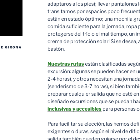
adaptaros a los pies); llevar pantalones 
transitamos por espacios poco frecuen
están en estado óptimo; una mochila g
comida suficiente para la jornada, ropa
protegerse del frío o el mal tiempo, un
crema de protección solar! Si se desea, 
DE GIRONA
bastón.
Nuestras rutas
están clasificadas segú
excursión: algunas se pueden hacer en u
2-4 horas), y otros necesitan una jorna
(senderismo de 3-7 horas), si bien tam
preparar cualquier salida que no esté e
diseñado excursiones que se puedan hace
inclusivas y accesibles
para personas c
Para facilitar su elección, las hemos de
exigentes o duras, según el nivel de difi
salida también pueden guiarse por el desn