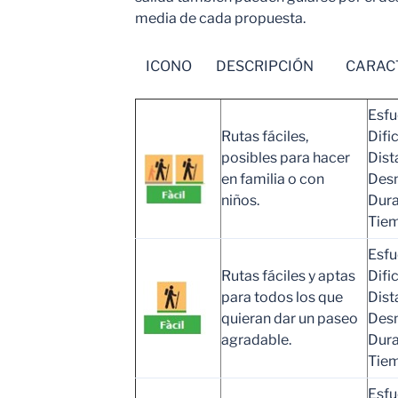
media de cada propuesta
.
ICONO DESCRIPCIÓN CARACTE
Esfu
Rutas fáciles,
Difi
posibles para hacer
Dist
en familia o con
Desn
niños.
Dura
Tiem
Esfu
Rutas fáciles y aptas
Difi
para todos los que
Dist
quieran dar un paseo
Desn
agradable.
Dura
Tiem
Esfu