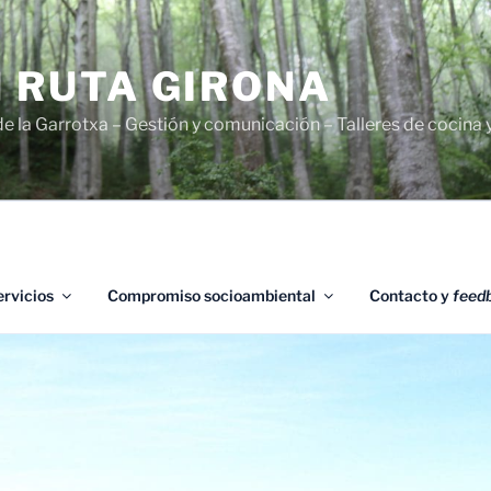
 RUTA GIRONA
de la Garrotxa – Gestión y comunicación – Talleres de cocina 
ervicios
Compromiso socioambiental
Contacto y
feed