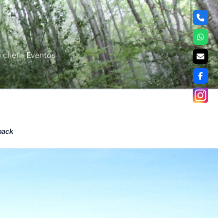
y chef – Eventos
back