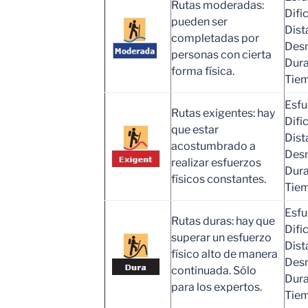
Rutas moderadas:
Difi
pueden ser
Dist
completadas por
Desn
personas con cierta
Dura
forma física.
Tiem
Esfu
Rutas exigentes: hay
Difi
que estar
Dist
acostumbrado a
Desn
realizar esfuerzos
Dura
físicos constantes.
Tiem
Esfu
Rutas duras: hay que
Difi
superar un esfuerzo
Dist
físico alto de manera
Desn
continuada. Sólo
Dura
para los expertos.
Tiem