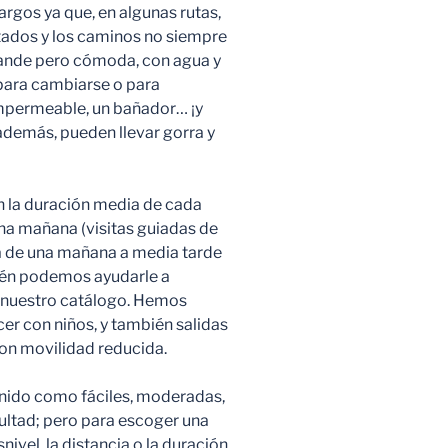
largos ya que, en algunas rutas,
tados y los caminos no siempre
rande pero cómoda, con agua y
 para cambiarse o para
 impermeable, un bañador… ¡y
además, pueden llevar gorra y
n la duración media de cada
na mañana (visitas guiadas de
da de una mañana a media tarde
bién podemos ayudarle a
n nuestro catálogo. Hemos
r con niños, y también salidas
on movilidad reducida.
finido como fáciles, moderadas,
cultad; pero para escoger una
ivel, la distancia o la duración