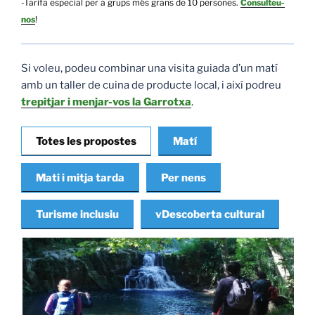
-Tarifa especial per a grups més grans de 10 persones.
Consulteu-
nos
!
Si voleu, podeu combinar una visita guiada d’un matí
amb un taller de cuina de producte local, i així podreu
trepitjar i menjar-vos la Garrotxa
.
Totes les propostes
Matí
Mati i mitja tarda
Per nens
Turisme inclusiu
vDescoberta cultural