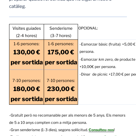
catàleg.
Visites guiades
Senderisme
OPCIONAL:
(2-4 hores)
(3-7 hores)
1-6 persones:
1-6 persones:
-Esmorzar bàsic (fruita): +5,00 €
130,00 €
175,00 €
persona.
-Esmorzar
km zero
, de producte 
per sortida
per sortida
+10,00€ per persona.
-Dinar
de pícnic +17,00 € per pe
7-10 persones:
7-10 persones:
180,00 €
230,00 €
per sortida
per sortida
-Gratuït però no recomanable per als menors de 5 anys. Els menors
de 5 a 10 anys compten com a mitja persona.
-Gran senderisme (1-3 dies), segons sol·licitud.
Consulteu-nos
!