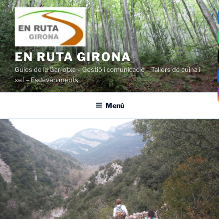
Vés
al
contingut
EN RUTA GIRONA
Guies de la Garrotxa – Gestió i comunicació – Tallers de cuina i
xef – Esdeveniments
Menú