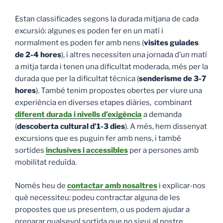
Estan classificades segons la durada mitjana de cada
excursió: algunes es poden fer en un matí i
normalment es poden fer amb nens (
visites guiades
de 2-4 hores
), i altres necessiten una jornada d’un matí
a mitja tarda i tenen una dificultat moderada, més per la
durada que per la dificultat tècnica (
senderisme de 3-7
hores
). També tenim propostes obertes per viure una
experiència en diverses etapes diàries, combinant
diferent durada i nivells d’exigència
a demanda
(
descoberta cultural d’1-3 dies
). A més, hem dissenyat
excursions que es puguin fer amb nens, i també
sortides
inclusives i accessibles
per a persones amb
mobilitat reduïda.
Només heu de
contactar amb nosaltres
i explicar-nos
què necessiteu: podeu contractar alguna de les
propostes que us presentem, o us podem ajudar a
preparar qualsevol sortida que no sigui al nostre